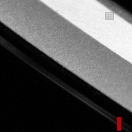
e
 mí
cia en desarrollo y
itios y e-commerce, he
dores y clientes finales,