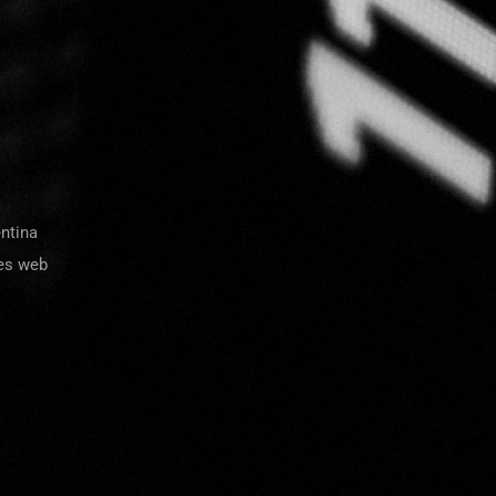
.
asegurando siempre soluciones
a cada necesidad. Además de de
completos de hosting y asesor
n y
s.
WORDPRESS - ECOMMERCE
ntina
SITIOS - APLICACIONES WEB
nes web
HOSTING - LINUX
ENVIAR MENSAJE