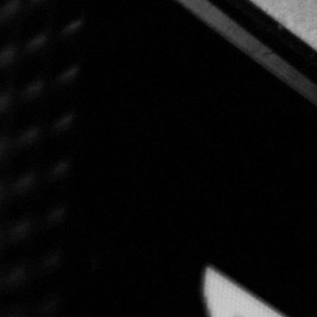
Dejame un mensaj
Acerca de
h
.
Con más de 20 años de experien
gestión de aplicaciones web, s
trabajado para agencias, diseña