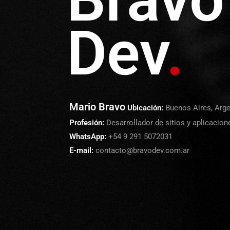
+20
Dev
.
Mario Bravo
Sitio para Banda de Música. Programació
adaptación diseño sobre Matriz WordPres
WhatsApp:
+54 9 291 5072031
contacto@bravodev.com.ar
Años
Visitar Sitio
Mario Bravo
Ubicación:
Buenos Aires, Arge
Desarrollando
Profesión:
Desarrollador de sitios y aplicacio
Webs
WhatsApp:
+54 9 291 5072031
E-mail:
contacto@bravodev.com.ar